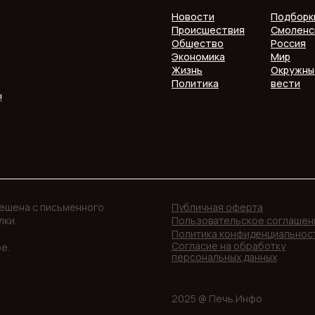
Новости
Подборк
Происшествия
Смоленс
Общество
Россия
Экономика
Мир
Жизнь
Окружны
Политика
вести
!
решена с письменного
Публичная оферта
лки.
Пользовательское соглашен
Политика конфиденциальнос
Согласие на обработку
е.
персональных данных
2025 @ Печь.Инфо