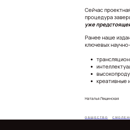
Сейчас проектна
процедура заверш
уже предстояще
Ранее наше изда
ключевых научно
трансляцион
интеллектуа
высокопродук
креативные 
Наталья Лещинская
ОБЩЕСТВО
СМОЛЕН