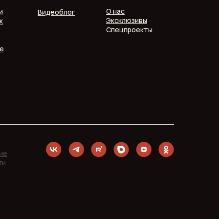
О нас
и
Видеоблог
Эксклюзивы
к
Спецпроекты
е
ие
ти