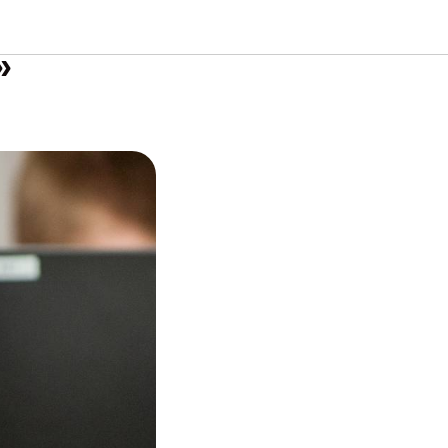
ктивное
»