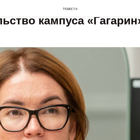
нске осенью начнется а
Новости
льство кампуса «Гагарин