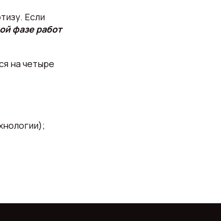
тизу. Если
ой фазе работ
ся на четыре
хнологии);