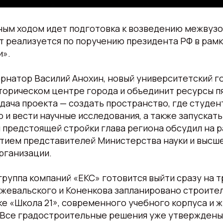
ным ходом идет подготовка к возведению межвузо
т реализуется по поручению президента РФ в рам
и».
рнатор Василий Анохин, новый университетский г
торическом центре города и объединит ресурсы п
адача проекта — создать пространство, где студен
но и вести научные исследования, а также запускат
 предстоящей стройки глава региона обсудил на 
стием представителей Министерства науки и высш
рганизации.
группа компаний «ЕКС» готовится выйти сразу на т
ржевальского и Коненкова запланировано строите
е «Школа 21», современного учебного корпуса и ж
 Все градостроительные решения уже утверждены