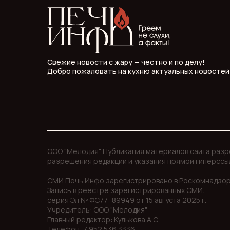
Свежие новости с жару — честно и по делу!
Добро пожаловать на кухню актуальных новостей
ООО "Мелодия". Публикация материалов сайта раз
разрешения редакции и указания прямой гиперссы
СМИ Печь.Инфо зарегистрировано в Роскомнадзор
Запись в реестре зарегистрированных СМИ:
серия Эл Nº ФС77−89949 oт 15 августа 2025 г.
Учредитель: ООО "Мелодия"
Главный редактор: Кулькова А.С.
Телефон: 7 952 536 3336