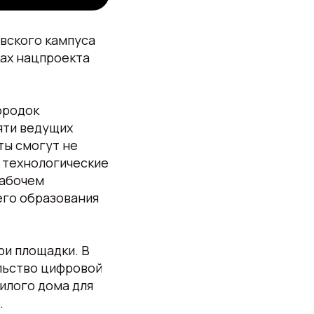
вского кампуса
ках нацпроекта
ородок
яти ведущих
ты смогут не
ь технологические
рабочем
его образования
ри площадки. В
льство цифровой
илого дома для
.