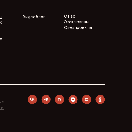
О нас
и
Видеоблог
Эксклюзивы
к
Спецпроекты
е
ие
ти