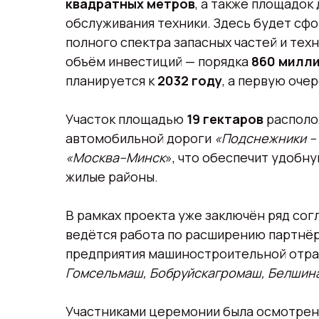
квадратных метров
, а также площадок
обслуживания техники. Здесь будет сф
полного спектра запасных частей и тех
объём инвестиций — порядка
860 милл
планируется к
2032 году
, а первую оче
Участок площадью
19 гектаров
располо
автомобильной дороги
«Подснежники – 
«Москва–Минск
», что обеспечит удобн
жилые районы.
В рамках проекта уже заключён ряд со
ведётся работа по расширению партнёрс
предприятия машиностроительной отра
Гомсельмаш, Бобруйскагромаш, Белшин
Участниками церемонии была осмотрена