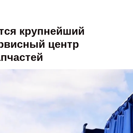
тся крупнейший
ервисный центр
апчастей