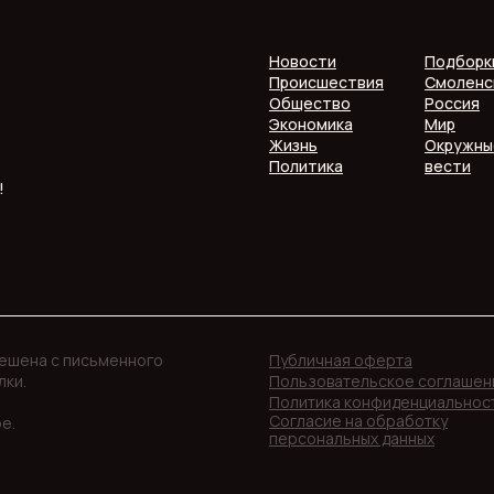
Новости
Подборк
Происшествия
Смоленс
Общество
Россия
Экономика
Мир
Жизнь
Окружны
Политика
вести
!
решена с письменного
Публичная оферта
лки.
Пользовательское соглашен
Политика конфиденциальнос
Согласие на обработку
е.
персональных данных