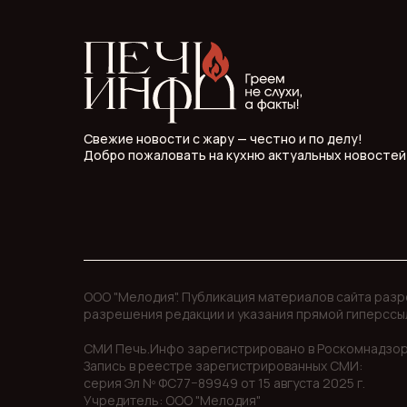
Свежие новости с жару — честно и по делу!
Добро пожаловать на кухню актуальных новостей
ООО "Мелодия". Публикация материалов сайта раз
разрешения редакции и указания прямой гиперссы
СМИ Печь.Инфо зарегистрировано в Роскомнадзор
Запись в реестре зарегистрированных СМИ:
серия Эл Nº ФС77−89949 oт 15 августа 2025 г.
Учредитель: ООО "Мелодия"