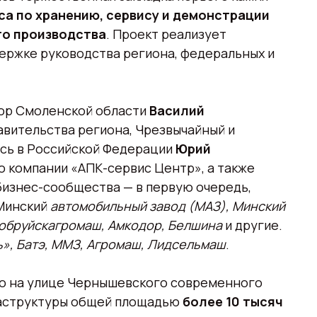
а по хранению, сервису и демонстрации
го производства
. Проект реализует
ержке руководства региона, федеральных и
тор Смоленской области
Василий
авительства региона, Чрезвычайный и
сь в Российской Федерации
Юрий
о компании «АПК-сервис Центр», а также
изнес-сообщества — в первую очередь,
Минский
автомобильный завод (МАЗ), Минский
Бобруйскагромаш, Амкодор, Белшина
и другие.
», Батэ, ММЗ, Агромаш, Лидсельмаш
.
о на улице Чернышевского современного
раструктуры общей площадью
более 10 тысяч