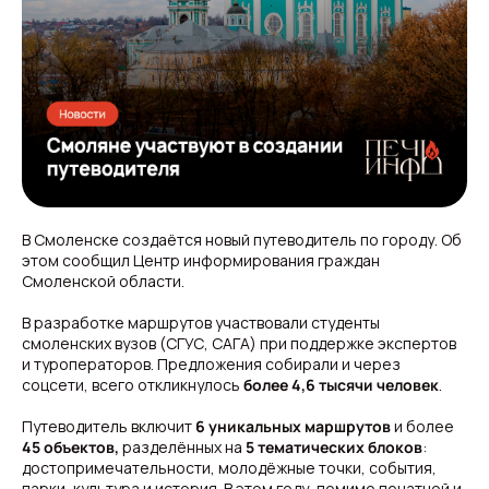
В Смоленске создаётся новый путеводитель по городу. Об
этом сообщил Центр информирования граждан
Смоленской области.
В разработке маршрутов участвовали студенты
смоленских вузов (СГУС, САГА) при поддержке экспертов
и туроператоров. Предложения собирали и через
соцсети, всего откликнулось
более 4,6 тысячи человек
.
Путеводитель включит
6 уникальных маршрутов
и более
45 объектов,
разделённых на
5 тематических блоков
:
достопримечательности, молодёжные точки, события,
парки, культура и история. В этом году, помимо печатной и