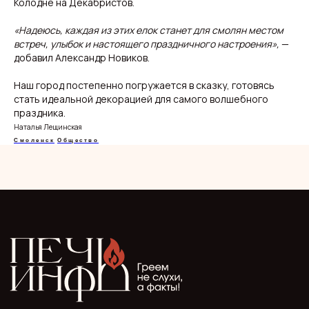
Колодне на Декабристов.
«Надеюсь, каждая из этих елок станет для смолян местом
встреч, улыбок и настоящего праздничного настроения»,
—
О нас
Видеоблог
добавил Александр Новиков.
Эксклюзивы
Спецпроекты
Наш город постепенно погружается в сказку, готовясь
стать идеальной декорацией для самого волшебного
праздника.
Наталья Лещинская
Смоленск
Общество
ООО "Мелодия". Публикация материалов сайта
разрешена с письменного разрешения редакции
и указания прямой гиперссылки.
СМИ Печь.Инфо зарегистрировано
в Роскомнадзоре.
Запись в реестре зарегистрированных СМИ:
серия Эл Nº ФС77−89949 oт 15 августа 2025 г.
Учредитель: ООО "Мелодия"