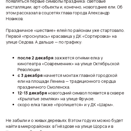
появляться первые символы праздника: световые
инсталляции, арт-объекты и, конечно, новогодние ели. Об
этом рассказал в соцсетях глава города Александр
Новиков.
Праздничное «шествие» елей по районам уже стартовало.
Первой «проснулась» красавица у ДК «Сортировка» на
улице Седова. А дальше — по графику:
после 2 декабря
зажжется огнями елка у
кинотеатра «Современник» на улице Октябрьской
Революции.
с 3 декабря
начнется монтаж главной городской
Свежие новости с жару — честно и по делу!
Добро пожаловать на кухню актуальных новостей!
ели на площади Ленина — традиционного сердца
праздничного Смоленска.
12-13 декабря
новогодний символ появится в сквере
«Крылатые земляки» на улице Фрунзе.
Новости
Подборки
скоро елка также «пропишется» и у ДК «Шарм».
Происшествия
Смоленск
Общество
Россия
Экономика
Мир
Жизнь
Окружные вести
Не забыли и о живых деревьях. В этом году их можно будет
Политика
найти в микрорайонах: в Гнёздове на улице Щорса и в