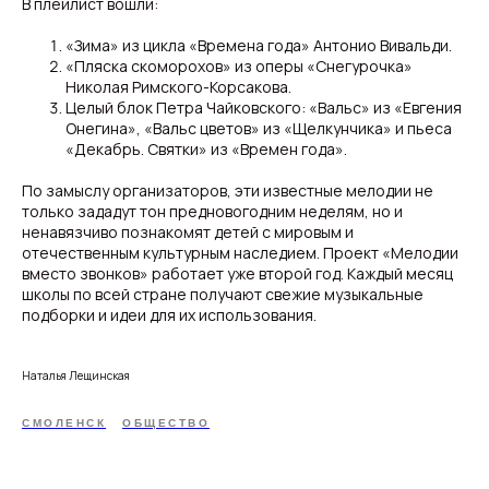
В плейлист вошли:
«Зима» из цикла «Времена года» Антонио Вивальди.
«Пляска скоморохов» из оперы «Снегурочка»
Николая Римского-Корсакова.
Целый блок Петра Чайковского: «Вальс» из «Евгения
Онегина», «Вальс цветов» из «Щелкунчика» и пьеса
«Декабрь. Святки» из «Времен года».
По замыслу организаторов, эти известные мелодии не
только зададут тон предновогодним неделям, но и
ненавязчиво познакомят детей с мировым и
отечественным культурным наследием. Проект «Мелодии
вместо звонков» работает уже второй год. Каждый месяц
школы по всей стране получают свежие музыкальные
подборки и идеи для их использования.
Наталья Лещинская
СМОЛЕНСК
ОБЩЕСТВО