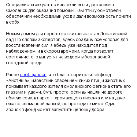
Специалисты аккуратно извлекли его и доставили в
Смоленск для оказания помощи. Там птицу осмотрели,
обеспечили необходимый уход и дали возможность прийти
в себя.
Новым домом для пернатого скитальца стал Лопатинский
сад. По словам экспертов, здесь созданы все условия для
восстановления сил. Лебедь уже находится под
наблюдением, и в скором времени, когда позволит
состояние, его выпустят на водоем в безопасной
городской среде.
Ранее
сообщалось
, что благотворительный фонд
«АистЯша», известный спасением диких птиц и животных,
призывает каждого жителя смоленского региона стать его
глазами и ушами. Суть проста: если вы нашли на дороге
сбитую сову, в парке — хромающего лисенка или на даче —
ежа со сломанной лапкой, не проходите мимо. Один
звонок в фонд может запустить цепочку добра.