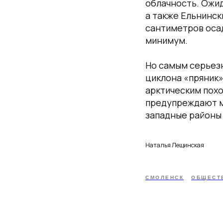
облачность. Ожид
а также Ельнинск
сантиметров осад
минимум.
Но самым серьезн
циклона «пряник
арктическим пох
предупреждают м
западные районы
Наталья Лещинская
СМОЛЕНСК
ОБЩЕСТ