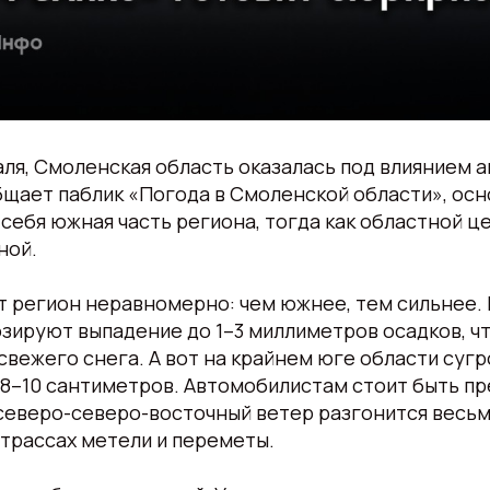
аля, Смоленская область оказалась под влиянием 
бщает паблик «Погода в Смоленской области», ос
 себя южная часть региона, тогда как областной ц
ной.
т регион неравномерно: чем южнее, тем сильнее.
зируют выпадение до 1–3 миллиметров осадков, ч
свежего снега. А вот на крайнем юге области суг
 8–10 сантиметров. Автомобилистам стоит быть п
северо-северо-восточный ветер разгонится весьм
трассах метели и переметы.