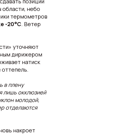
 сдавать позиции
 области, небо
лбики термометров
е -20°С
. Ветер
сти» уточняют
авным дирижером
рживает натиск
в оттепель.
ь в плену
я лишь окклюзией
иклон молодой,
вер отделаются
вновь накроет