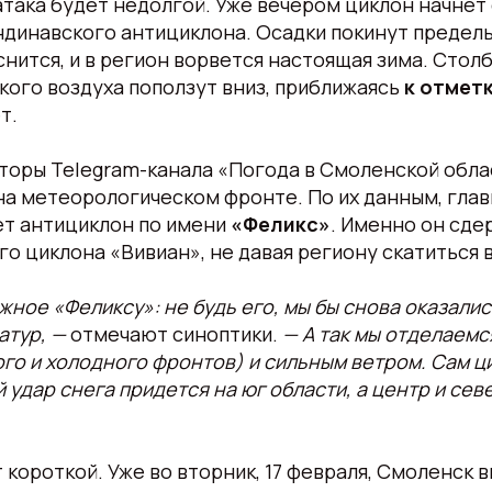
така будет недолгой. Уже вечером циклон начнет
динавского антициклона. Осадки покинут пределы
нится, и в регион ворвется настоящая зима. Сто
кого воздуха поползут вниз, приближаясь
к отметк
т.
торы Telegram-канала «Погода в Смоленской обла
 на метеорологическом фронте. По их данным, гл
ет антициклон по имени
«Феликс»
. Именно он сде
го циклона «Вивиан», не давая региону скатиться 
жное «Феликсу»: не будь его, мы бы снова оказалис
атур, —
отмечают синоптики.
— А так мы отделаемс
го и холодного фронтов) и сильным ветром. Сам ц
 удар снега придется на юг области, а центр и се
короткой. Уже во вторник, 17 февраля, Смоленск 