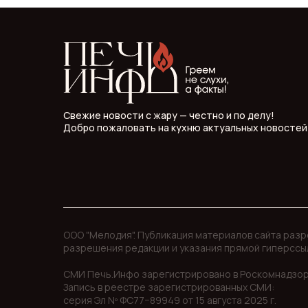
Свежие новости с жару — честно и по делу!
Добро пожаловать на кухню актуальных новостей
ООО "Мелодия". Публикация материалов сайта раз
разрешения редакции и указания прямой гиперссы
СМИ Печь.Инфо зарегистрировано в Роскомнадзор
Запись в реестре зарегистрированных СМИ:
серия Эл Nº ФС77−89949 oт 15 августа 2025 г.