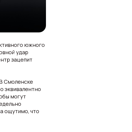
активного южного
новной удар
ентр зацепит
 В Смоленске
то эквивалентно
робы могут
редельно
а ощутимо, что