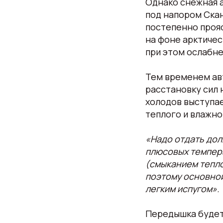
Однако снежная а
под напором Скан
постепенно прояс
на фоне арктичес
при этом ослабне
Тем временем ав
расстановку сил
холодов выступа
теплого и влажно
«Надо отдать дол
плюсовых темпер
(смыканием тепло
поэтому основной
легким испугом».
Передышка будет 