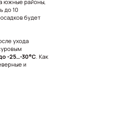
ка южные районы,
ь до 10
 осадков будет
осле ухода
 суровым
до -25…-30°С
. Как
еверные и