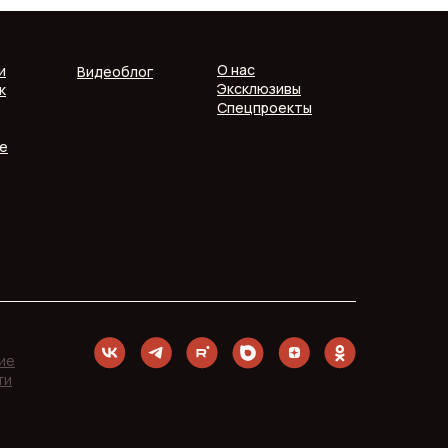
О нас
и
Видеоблог
Эксклюзивы
к
Спецпроекты
е
ие
ти