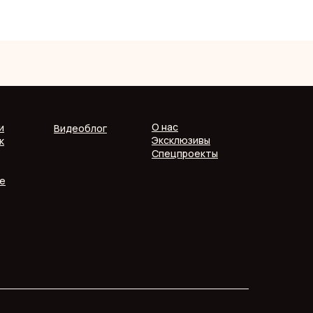
О нас
и
Видеоблог
Эксклюзивы
к
Спецпроекты
е