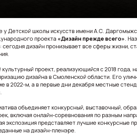
ре у Детской школы искусств имени А.С. Даргомыжс
дународного проекта
«Дизайн прежде всего»
. На
: сегодня дизайн пронизывает все сферы жизни, с
ия.
культурный проект, реализующийся с 2018 года, н
яризацию дизайна в Смоленской области. Его улич
ме в 2022-м, а в первые дни декабря местные стен
.
иатива объединяет конкурсный, выставочный, обр
рек, включая онлайн-соревнования по разным нап
ая экспозиция представляет лучшие конкурсные п
зданные на дизайн-пленэре.