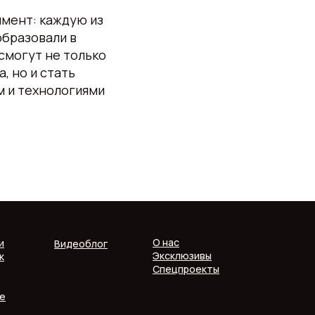
имент: каждую из
образовали в
смогут не только
, но и стать
м и технологиями
О нас
и
Видеоблог
Эксклюзивы
к
Спецпроекты
е