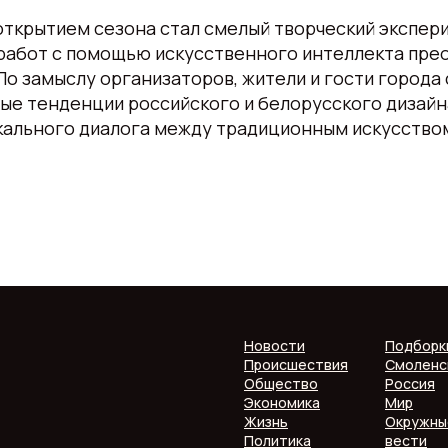
открытием сезона стал смелый творческий экспер
работ с помощью искусственного интеллекта пре
По замыслу организаторов, жители и гости города 
ые тенденции российского и белорусского дизайна
кального диалога между традиционным искусство
Новости
Подборк
Происшествия
Смоленс
Общество
Россия
Экономика
Мир
Жизнь
Окружны
Политика
вести