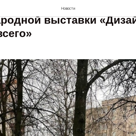
е обновили экспозицию
Новости
родной выставки «Диза
всего»