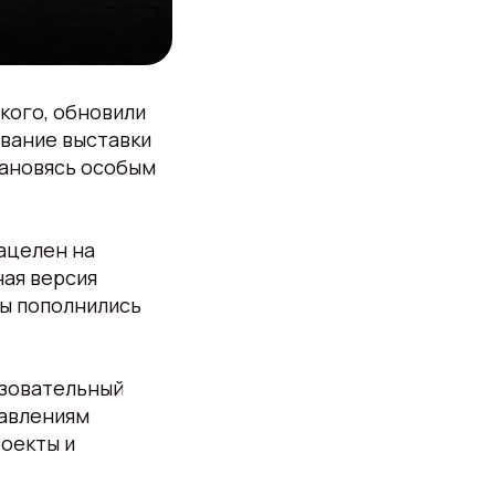
кого, обновили
звание выставки
тановясь особым
ацелен на
ная версия
ды пополнились
азовательный
равлениям
роекты и