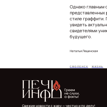
Однако главным 
представленных 
стиле граффити. 
увидеть актуальн
свидетелями уни
будущего.
Наталья Лещинская
СМОЛЕНСК
ЖИЗНЬ
Свежие новости с жару — честно и по делу!