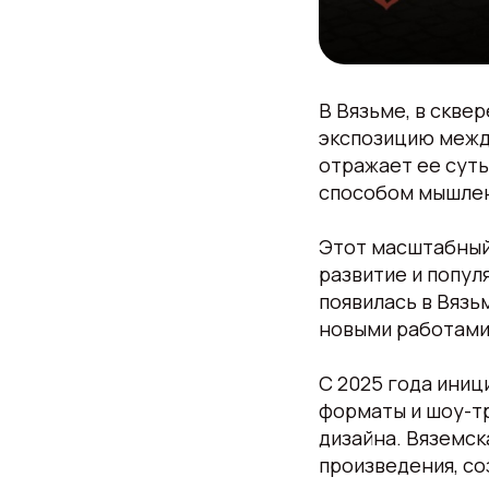
В Вязьме, в скве
экспозицию меж
отражает ее суть
способом мышлен
Этот масштабный 
развитие и попул
появилась в Вязь
новыми работами
С 2025 года иниц
форматы и шоу-т
дизайна. Вяземск
произведения, со