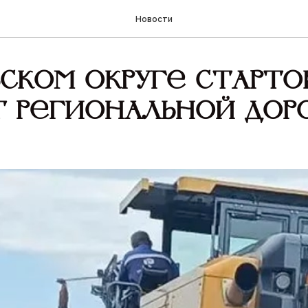
Новости
вском округе старто
 региональной дор