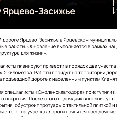
й дороге Ярцево-Засижье в Ярцевском муниципаль
ные работы. Обновление выполняется в рамках на
руктура для жизни».
иалисты планируют привести в порядок два участк
,2 километра. Работы пройдут на территории дер
на подъездной дороге к населенным пунктам Клемят
мя специалисты «Смоленскавтодора» приступили 
о покрытия. После этого подрядчик выполнит устр
рытия, обустроит тротуары с тактильной плиткой и
ме того, на участках дороги появятся посадочные