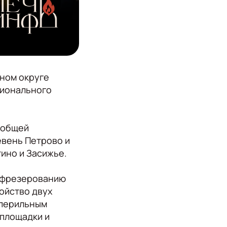
ном округе
ционального
а общей
евень Петрово и
ино и Засижье.
к фрезерованию
ойство двух
 перильным
 площадки и