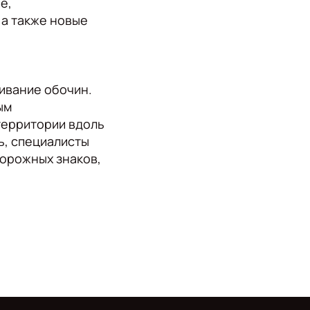
е,
 а также новые
ивание обочин.
ым
территории вдоль
ь, специалисты
дорожных знаков,