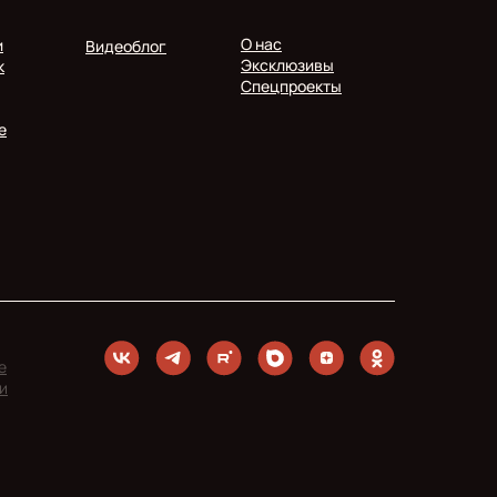
О нас
и
Видеоблог
Эксклюзивы
к
Спецпроекты
е
е
и