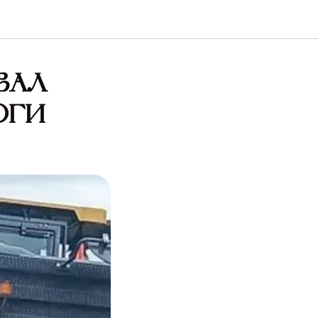
вал
оги