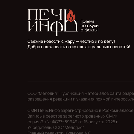
Свежие новости с жару — честно и по делу!
Добро пожаловать на кухню актуальных новостей!
ООО "Мелодия". Публикация материалов сайта разр
разрешения редакции и указания прямой гиперссыл
СМИ Печь.Инфо зарегистрировано в Роскомнадзоре
Запись в реестре зарегистрированных СМИ:
серия Эл Nº ФС77−89949 oт 15 августа 2025 г.
Учредитель: ООО "Мелодия"
Главный редактор: Кулькова А.С.