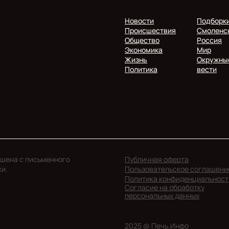
Новости
Подборк
Происшествия
Смоленс
Общество
Россия
Экономика
Мир
Жизнь
Окружны
Политика
вести
ешена с письменного
Публичная оферта
ки.
Пользовательское соглашени
Политика конфиденциальност
Согласие на обработку
.
персональных данных
2025 @ Печь.Инфо