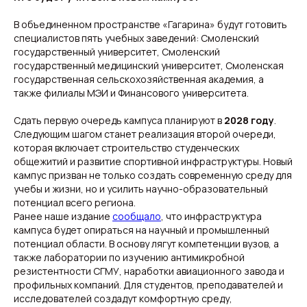
В объединенном пространстве «Гагарина» будут готовить
Свежие новости с жару — честно и по делу!
специалистов пять учебных заведений: Смоленский
Добро пожаловать на кухню актуальных новостей!
государственный университет, Смоленский
государственный медицинский университет, Смоленская
государственная сельскохозяйственная академия, а
Новости
Подборки
также филиалы МЭИ и Финансового университета.
Происшествия
Смоленск
Общество
Россия
Сдать первую очередь кампуса планируют в
2028 году
.
Экономика
Мир
Следующим шагом станет реализация второй очереди,
Жизнь
Окружные вести
Политика
которая включает строительство студенческих
общежитий и развитие спортивной инфраструктуры. Новый
кампус призван не только создать современную среду для
учебы и жизни, но и усилить научно-образовательный
потенциал всего региона.
О нас
Ранее наше издание
сообщало
, что инфраструктура
Видеоблог
Эксклюзивы
кампуса будет опираться на научный и промышленный
Спецпроекты
потенциал области. В основу лягут компетенции вузов, а
также лаборатории по изучению антимикробной
резистентности СГМУ, наработки авиационного завода и
профильных компаний. Для студентов, преподавателей и
исследователей создадут комфортную среду,