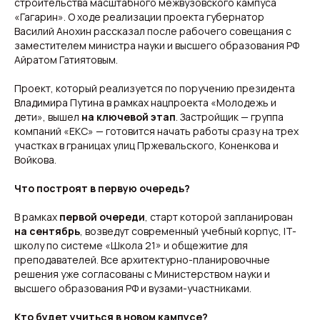
строительства масштабного межвузовского кампуса
«Гагарин». О ходе реализации проекта губернатор
Василий Анохин рассказал после рабочего совещания с
заместителем министра науки и высшего образования РФ
Айратом Гатиятовым.
Проект, который реализуется по поручению президента
Владимира Путина в рамках нацпроекта «Молодежь и
дети», вышел
на ключевой этап
. Застройщик — группа
компаний «ЕКС» — готовится начать работы сразу на трех
участках в границах улиц Пржевальского, Коненкова и
Войкова.
Что построят в первую очередь?
В рамках
первой очереди
, старт которой запланирован
на сентябрь
, возведут современный учебный корпус, IT-
школу по системе «Школа 21» и общежитие для
преподавателей. Все архитектурно-планировочные
решения уже согласованы с Министерством науки и
высшего образования РФ и вузами-участниками.
Кто будет учиться в новом кампусе?