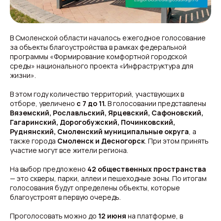
В Смоленской области началось ежегодное голосование
за объекты благоустройства в рамках федеральной
программы «Формирование комфортной городской
среды» национального проекта «Инфраструктура для
жизни».
В этом году количество территорий, участвующих в
отборе, увеличено
с 7 до 11.
В голосовании представлены
Вяземский, Рославльский, Ярцевский, Сафоновский,
Гагаринский, Дорогобужский, Починковский,
Руднянский, Смоленский муниципальные округа
, а
также города
Смоленск и Десногорск
. При этом принять
участие могут все жители региона.
На выбор предложено
42 общественных пространства
— это скверы, парки, аллеи и пешеходные зоны. По итогам
голосования будут определены объекты, которые
благоустроят в первую очередь.
Проголосовать можно до
12 июня
на платформе, в