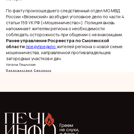
По факту произошедшего следственный отдел МО МВД
России «Вяземский» возбудил уголовное дело по части 4
статьи 159 УК РФ («Мошенничество»). Полиция вновь
напоминает жителям региона о необходимости
О нас
Видеоблог
соблюдать осторожность при общении с незнакомцами.
Эксклюзивы
Спецпроекты
Ранее управление Росреестра по Смоленской
области
предупредило
жителей региона о новой схеме
мошенничества, направленной против владельцев
загородных участков и дач.
Наталья Лещинская
Происшествия
Смоленск
ООО "Мелодия". Публикация материалов сайта
разрешена с письменного разрешения редакции
и указания прямой гиперссылки.
СМИ Печь.Инфо зарегистрировано
в Роскомнадзоре.
Запись в реестре зарегистрированных СМИ:
серия Эл Nº ФС77−89949 oт 15 августа 2025 г.