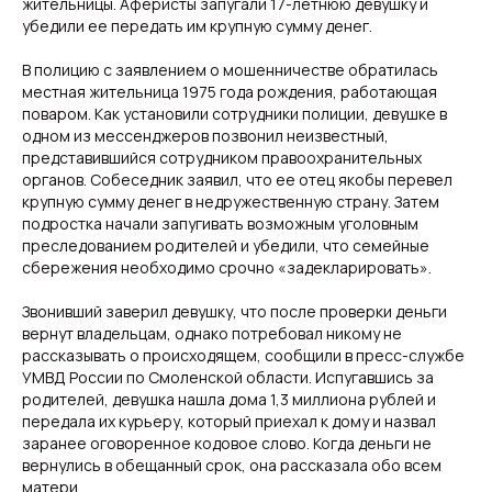
жительницы. Аферисты запугали 17-летнюю девушку и
убедили ее передать им крупную сумму денег.
В полицию с заявлением о мошенничестве обратилась
местная жительница 1975 года рождения, работающая
поваром. Как установили сотрудники полиции, девушке в
одном из мессенджеров позвонил неизвестный,
представившийся сотрудником правоохранительных
органов. Собеседник заявил, что ее отец якобы перевел
крупную сумму денег в недружественную страну. Затем
подростка начали запугивать возможным уголовным
преследованием родителей и убедили, что семейные
сбережения необходимо срочно «задекларировать».
Звонивший заверил девушку, что после проверки деньги
Свежие новости с жару — честно и по делу!
Добро пожаловать на кухню актуальных новостей!
вернут владельцам, однако потребовал никому не
рассказывать о происходящем, сообщили в пресс-службе
УМВД России по Смоленской области. Испугавшись за
родителей, девушка нашла дома 1,3 миллиона рублей и
Новости
Подборки
Происшествия
Смоленск
передала их курьеру, который приехал к дому и назвал
Общество
Россия
заранее оговоренное кодовое слово. Когда деньги не
Экономика
Мир
вернулись в обещанный срок, она рассказала обо всем
Жизнь
Окружные вести
матери.
Политика