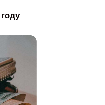
ян
 году