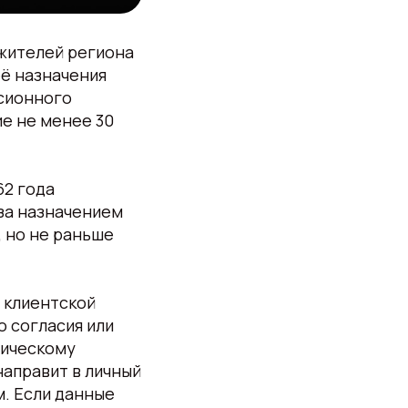
 жителей региона
её назначения
сионного
ие не менее 30
62 года
 за назначением
, но не раньше
 клиентской
 согласия или
тическому
аправит в личный
. Если данные