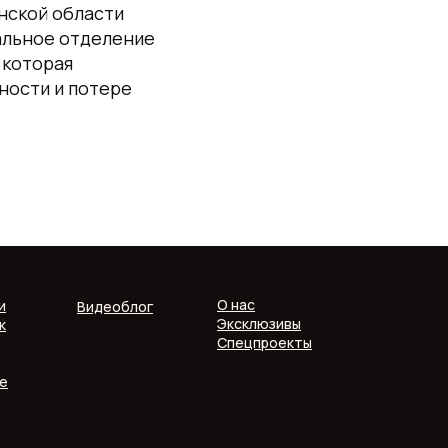
нской области
альное отделение
, которая
ности и потере
О нас
и
Видеоблог
Эксклюзивы
к
Спецпроекты
е