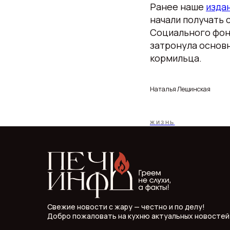
Ранее наше
изда
начали получать 
Социального фон
затронула основн
кормильца.
Наталья Лещинская
ЖИЗНЬ
Свежие новости с жару — честно и по делу!
Добро пожаловать на кухню актуальных новостей