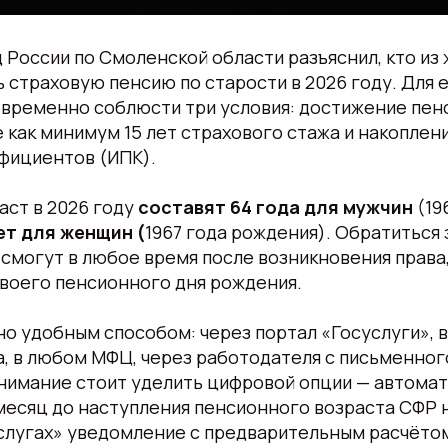
России по Смоленской области разъяснил, кто из
страховую пенсию по старости в 2026 году. Для 
временно соблюсти три условия: достижение пен
е как минимум 15 лет страхового стажа и накоплен
фициентов (ИПК).
аст в 2026 году
составят 64 года для мужчин
(19
ет для женщин (
1967 года рождения). Обратиться
смогут в любое время после возникновения права
своего пенсионного дня рождения.
о удобным способом: через портал «Госуслуги», в
 в любом МФЦ, через работодателя с письменного
внимание стоит уделить цифровой опции — автома
есяц до наступления пенсионного возраста СФР н
слугах» уведомление с предварительным расчётом