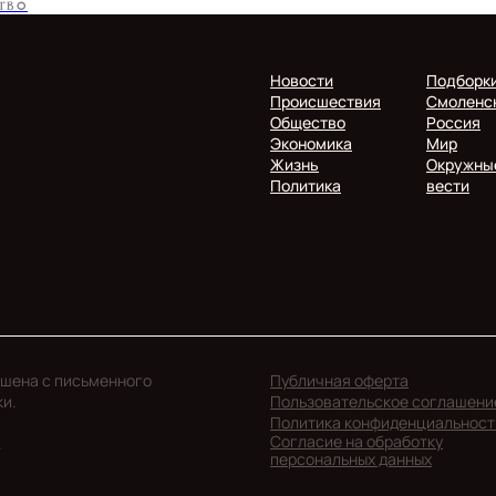
ТВО
Новости
Подборк
Происшествия
Смоленс
Общество
Россия
Экономика
Мир
Жизнь
Окружны
Политика
вести
ешена с письменного
Публичная оферта
ки.
Пользовательское соглашени
Политика конфиденциальност
Согласие на обработку
.
персональных данных