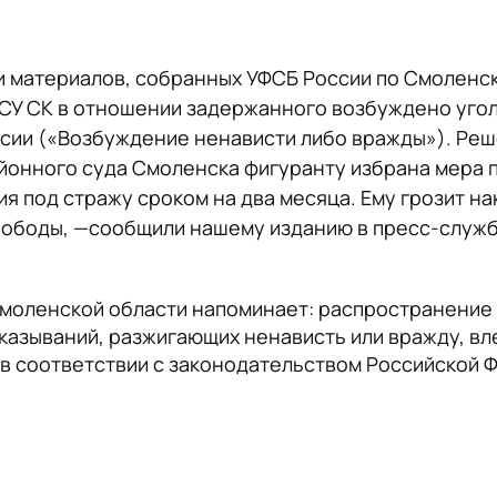
и материалов, собранных УФСБ России по Смоленск
СУ СК в отношении задержанного возбуждено угол
оссии («Возбуждение ненависти либо вражды»). Ре
йонного суда Смоленска фигуранту избрана мера 
я под стражу сроком на два месяца. Ему грозит н
вободы, —сообщили нашему изданию в пресс-служ
Смоленской области напоминает: распространение
казываний, разжигающих ненависть или вражду, в
в соответствии с законодательством Российской 