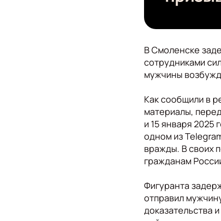
В Смоленске заде
сотрудниками сил
мужчины возбужд
Как сообщили в р
материалы, перед
и 15 января 2025
одном из Telegra
вражды. В своих 
гражданам России
Фигуранта задерж
отправил мужчину
доказательства и