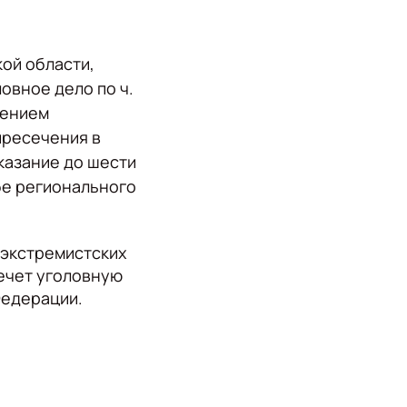
ой области,
овное дело по ч.
шением
пресечения в
аказание до шести
бе регионального
 экстремистских
лечет уголовную
Федерации.