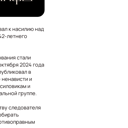
вал к насилию над
42-летнего
ования стали
октября 2024 года
публиковал в
 ненависти и
 силовикам и
альной группе.
тву следователя
обирать
ротивоправным