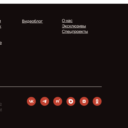
О нас
и
Видеоблог
Эксклюзивы
к
Спецпроекты
е
е
и