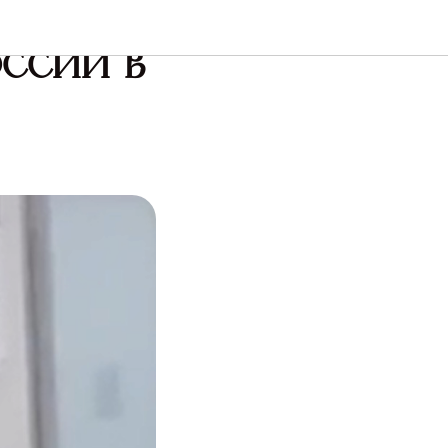
л
ссии в