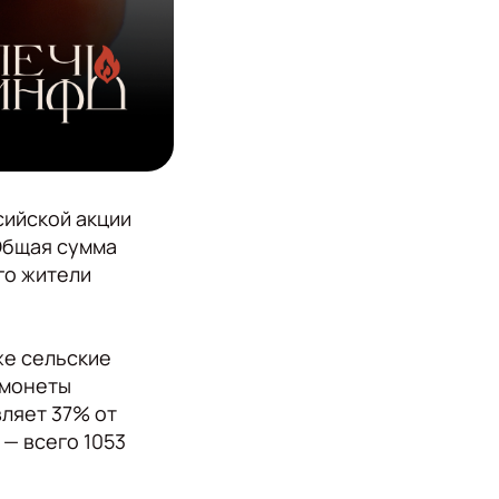
сийской акции
 Общая сумма
го жители
же сельские
 монеты
вляет 37% от
— всего 1053