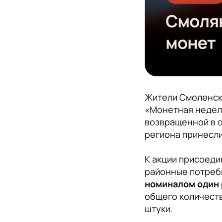
Жители Смоленско
«Монетная неделя
возвращенной в о
региона принесли 
К акции присоедин
районные потреб
номиналом один 
общего количеств
штуки.