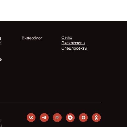
О нас
и
Видеоблог
Эксклюзивы
к
Спецпроекты
е
е
и