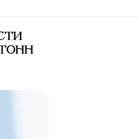
сти
 тонн