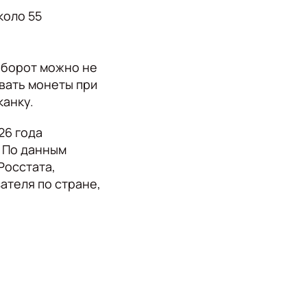
коло 55
оборот можно не
овать монеты при
канку.
26 года
 По данным
Росстата,
ателя по стране,