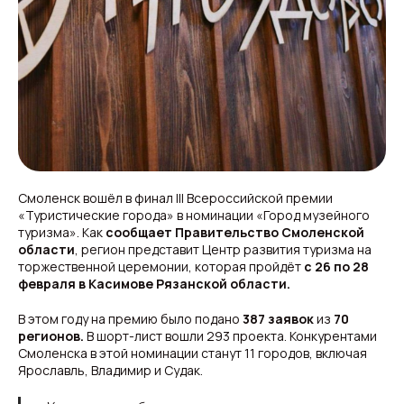
Смоленск вошёл в финал III Всероссийской премии
«Туристические города» в номинации «Город музейного
туризма». Как
сообщает Правительство Смоленской
области
, регион представит Центр развития туризма на
торжественной церемонии, которая пройдёт
с 26 по 28
февраля в Касимове Рязанской области.
В этом году на премию было подано
387 заявок
из
70
регионов.
В шорт-лист вошли 293 проекта. Конкурентами
Смоленска в этой номинации станут 11 городов, включая
Ярославль, Владимир и Судак.