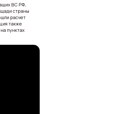
ащих ВС РФ,
ощади страны
ошли расчет
ция также
на пунктах