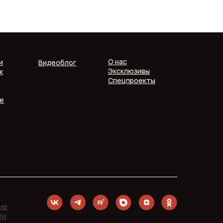
О нас
и
Видеоблог
Эксклюзивы
к
Спецпроекты
е
ие
ти