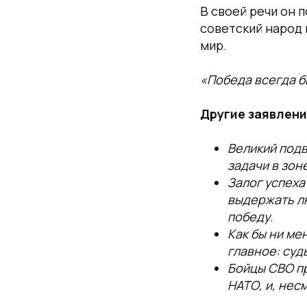
В своей речи он 
советский народ 
мир.
«Победа всегда б
Другие заявлени
Великий под
задачи в зон
Залог успеха
выдержать лю
победу.
Как бы ни ме
главное: суд
Бойцы СВО пр
НАТО, и, нес