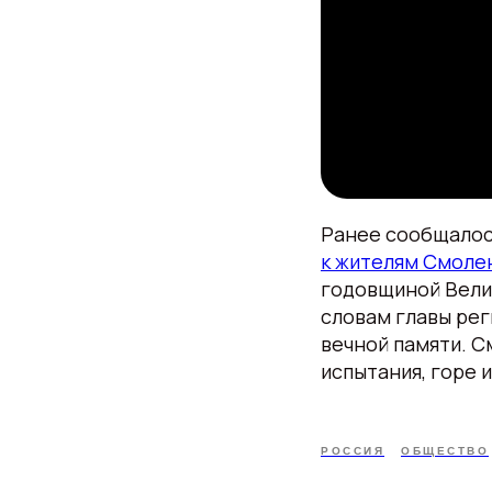
Ранее сообщалось
к жителям Смоле
годовщиной Велик
словам главы рег
вечной памяти. С
испытания, горе 
РОССИЯ
ОБЩЕСТВО