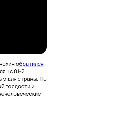
нохин о
братился
ян с 81-й
ым для страны. По
ой гордости и
 нечеловеческие