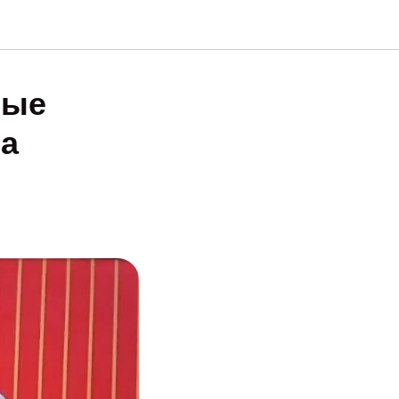
ные
на