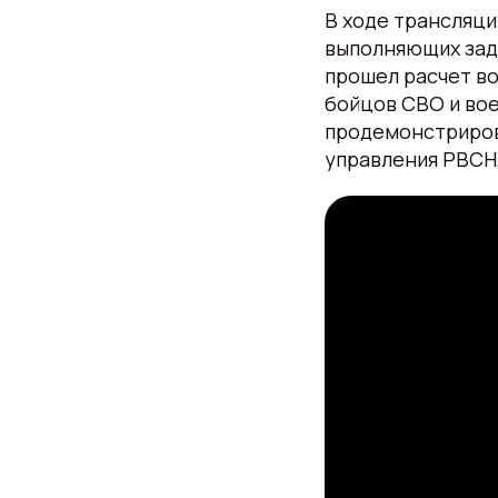
В ходе трансляци
выполняющих зада
прошел расчет в
бойцов СВО и во
продемонстриров
управления РВСН,