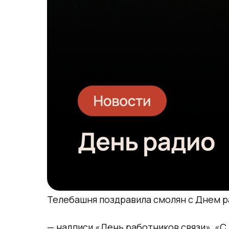
Телебашня поздравила смолян с Днем р
— надписи «День работников связи», «С