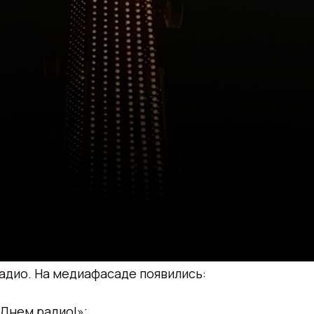
адио. На медиафасаде появились:
 Днем радио!»;