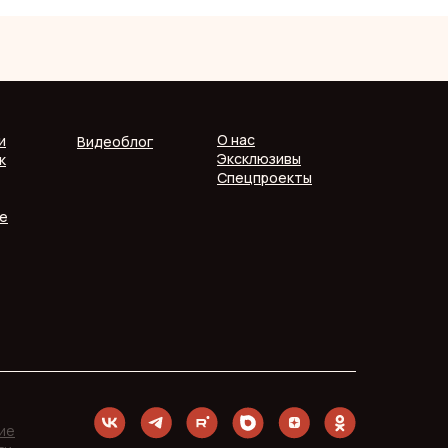
О нас
и
Видеоблог
Эксклюзивы
к
Спецпроекты
е
ие