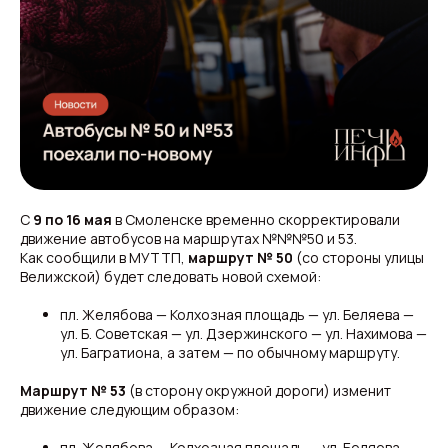
С
9 по 16 мая
в Смоленске временно скорректировали
движение автобусов на маршрутах №№№50 и 53.
Как сообщили в МУТТП,
маршрут № 50
(со стороны улицы
Велижской) будет следовать новой схемой:
пл. Желябова — Колхозная площадь — ул. Беляева —
ул. Б. Советская — ул. Дзержинского — ул. Нахимова —
ул. Багратиона, а затем — по обычному маршруту.
Маршрут № 53
(в сторону окружной дороги) изменит
движение следующим образом:
пл. Желябова — Колхозная площадь — ул. Беляева —