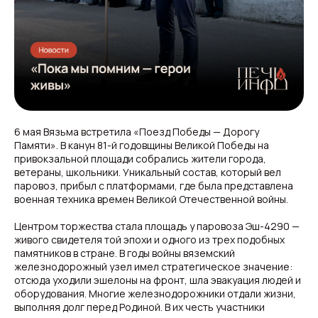
6 мая Вязьма встретила «Поезд Победы — Дорогу
Памяти». В канун 81-й годовщины Великой Победы на
привокзальной площади собрались жители города,
ветераны, школьники. Уникальный состав, который вел
паровоз, прибыл с платформами, где была представлена
военная техника времен Великой Отечественной войны.
Центром торжества стала площадь у паровоза Эш-4290 —
живого свидетеля той эпохи и одного из трех подобных
памятников в стране. В годы войны вяземский
железнодорожный узел имел стратегическое значение:
отсюда уходили эшелоны на фронт, шла эвакуация людей и
оборудования. Многие железнодорожники отдали жизни,
выполняя долг перед Родиной. В их честь участники